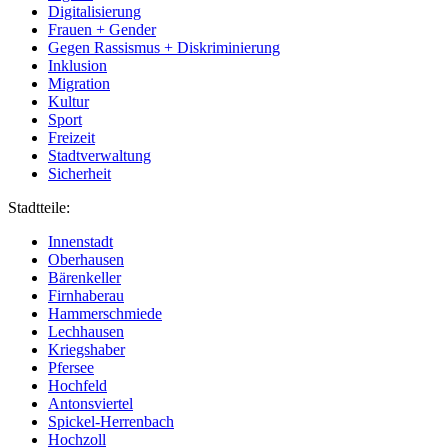
Digitalisierung
Frauen + Gender
Gegen Rassismus + Diskriminierung
Inklusion
Migration
Kultur
Sport
Freizeit
Stadtverwaltung
Sicherheit
Stadtteile:
Innenstadt
Oberhausen
Bärenkeller
Firnhaberau
Hammerschmiede
Lechhausen
Kriegshaber
Pfersee
Hochfeld
Antonsviertel
Spickel-Herrenbach
Hochzoll