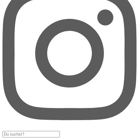
Search
...