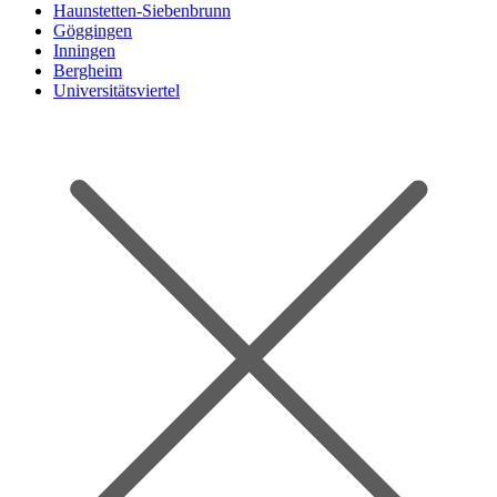
Haunstetten-Siebenbrunn
Göggingen
Inningen
Bergheim
Universitätsviertel