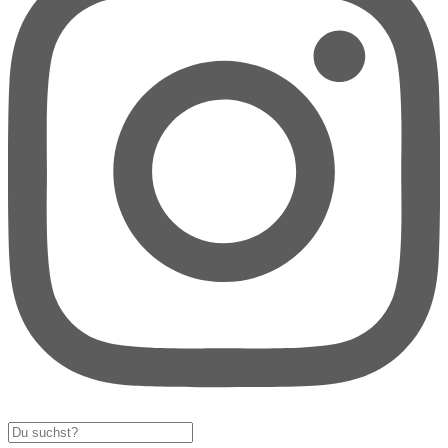
Search
...