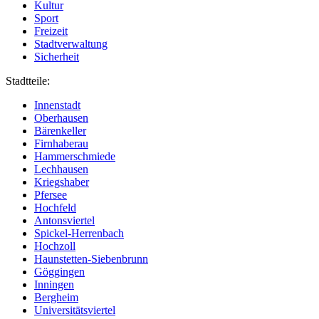
Kultur
Sport
Freizeit
Stadtverwaltung
Sicherheit
Stadtteile:
Innenstadt
Oberhausen
Bärenkeller
Firnhaberau
Hammerschmiede
Lechhausen
Kriegshaber
Pfersee
Hochfeld
Antonsviertel
Spickel-Herrenbach
Hochzoll
Haunstetten-Siebenbrunn
Göggingen
Inningen
Bergheim
Universitätsviertel