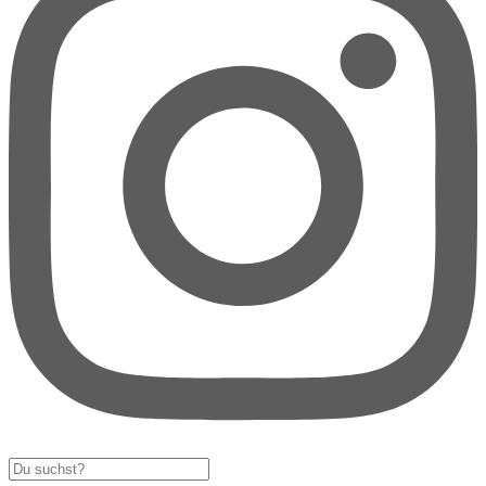
Search
...