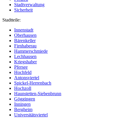
Stadtverwaltung
Sicherheit
Stadtteile:
Innenstadt
Oberhausen
Bärenkeller
Firnhaberau
Hammerschmiede
Lechhausen
Kriegshaber
Pfersee
Hochfeld
Antonsviertel
Spickel-Herrenbach
Hochzoll
Haunstetten-Siebenbrunn
Göggingen
Inningen
Bergheim
Universitätsviertel