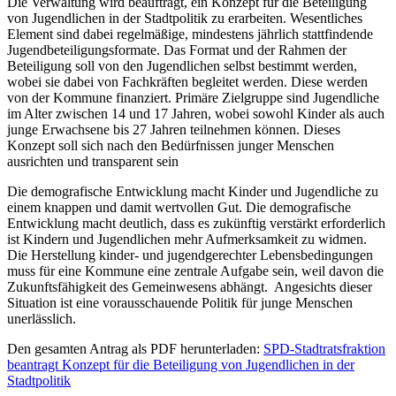
Die Verwaltung wird beauftragt, ein Konzept für die Beteiligung
von Jugendlichen in der Stadtpolitik zu erarbeiten. Wesentliches
Element sind dabei regelmäßige, mindestens jährlich stattfindende
Jugendbeteiligungsformate. Das Format und der Rahmen der
Beteiligung soll von den Jugendlichen selbst bestimmt werden,
wobei sie dabei von Fachkräften begleitet werden. Diese werden
von der Kommune finanziert. Primäre Zielgruppe sind Jugendliche
im Alter zwischen 14 und 17 Jahren, wobei sowohl Kinder als auch
junge Erwachsene bis 27 Jahren teilnehmen können. Dieses
Konzept soll sich nach den Bedürfnissen junger Menschen
ausrichten und transparent sein
Die demografische Entwicklung macht Kinder und Jugendliche zu
einem knappen und damit wertvollen Gut. Die demografische
Entwicklung macht deutlich, dass es zukünftig verstärkt erforderlich
ist Kindern und Jugendlichen mehr Aufmerksamkeit zu widmen.
Die Herstellung kinder- und jugendgerechter Lebensbedingungen
muss für eine Kommune eine zentrale Aufgabe sein, weil davon die
Zukunftsfähigkeit des Gemeinwesens abhängt. Angesichts dieser
Situation ist eine vorausschauende Politik für junge Menschen
unerlässlich.
Den gesamten Antrag als PDF herunterladen:
SPD-Stadtratsfraktion
beantragt Konzept für die Beteiligung von Jugendlichen in der
Stadtpolitik