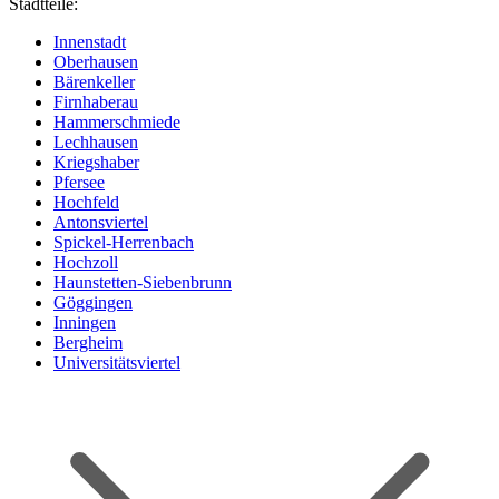
Stadtteile:
Innenstadt
Oberhausen
Bärenkeller
Firnhaberau
Hammerschmiede
Lechhausen
Kriegshaber
Pfersee
Hochfeld
Antonsviertel
Spickel-Herrenbach
Hochzoll
Haunstetten-Siebenbrunn
Göggingen
Inningen
Bergheim
Universitätsviertel