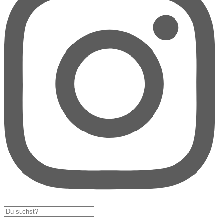
Search
...