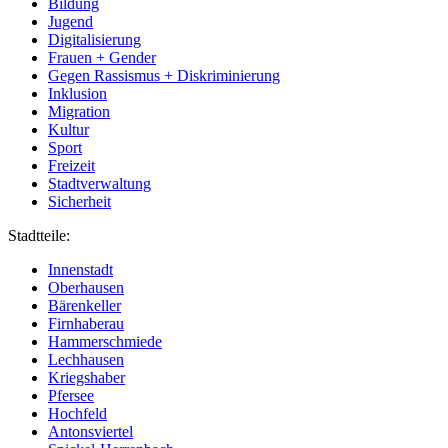
Bildung
Jugend
Digitalisierung
Frauen + Gender
Gegen Rassismus + Diskriminierung
Inklusion
Migration
Kultur
Sport
Freizeit
Stadtverwaltung
Sicherheit
Stadtteile:
Innenstadt
Oberhausen
Bärenkeller
Firnhaberau
Hammerschmiede
Lechhausen
Kriegshaber
Pfersee
Hochfeld
Antonsviertel