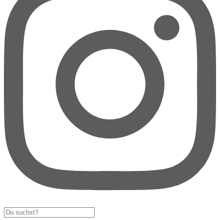
Search
...