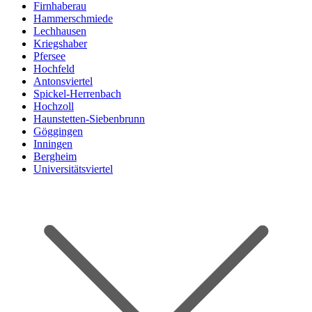
Firnhaberau
Hammerschmiede
Lechhausen
Kriegshaber
Pfersee
Hochfeld
Antonsviertel
Spickel-Herrenbach
Hochzoll
Haunstetten-Siebenbrunn
Göggingen
Inningen
Bergheim
Universitätsviertel