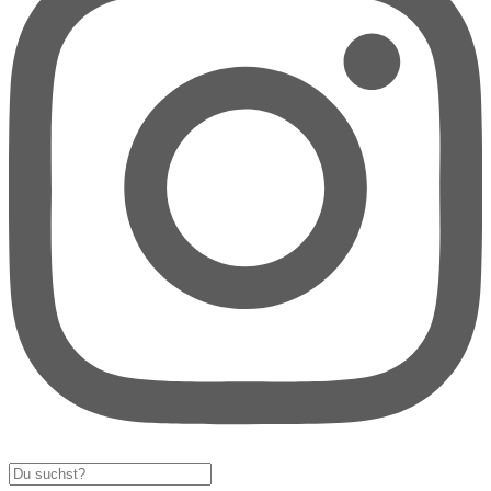
Search
...