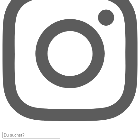
Search
...