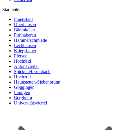
Stadtteile:
Innenstadt
Oberhausen
Bärenkeller
Firnhaberau
Hammerschmiede
Lechhausen
Kriegshaber
Pfersee
Hochfeld
Antonsviertel
Spickel-Herrenbach
Hochzoll
Haunstetten-Siebenbrunn
Göggingen
Inningen
Bergheim
Universitätsviertel