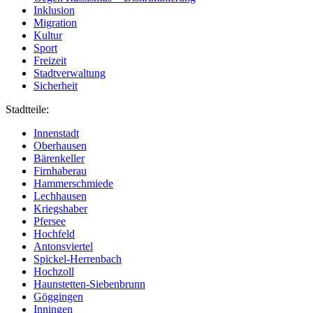
Inklusion
Migration
Kultur
Sport
Freizeit
Stadtverwaltung
Sicherheit
Stadtteile:
Innenstadt
Oberhausen
Bärenkeller
Firnhaberau
Hammerschmiede
Lechhausen
Kriegshaber
Pfersee
Hochfeld
Antonsviertel
Spickel-Herrenbach
Hochzoll
Haunstetten-Siebenbrunn
Göggingen
Inningen