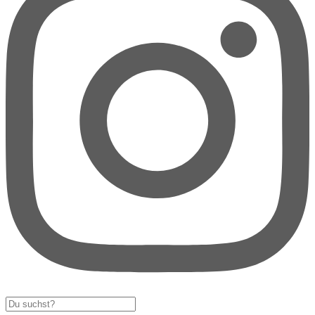
Search
...