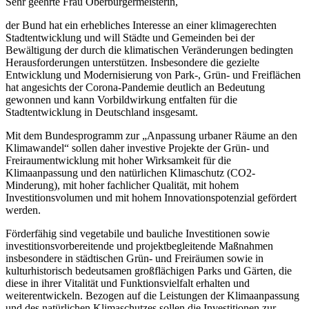
Sehr geehrte Frau Oberbürgermeisterin,
der Bund hat ein erhebliches Interesse an einer klimagerechten
Stadtentwicklung und will Städte und Gemeinden bei der
Bewältigung der durch die klimatischen Veränderungen bedingten
Herausforderungen unterstützen. Insbesondere die gezielte
Entwicklung und Modernisierung von Park-, Grün- und Freiflächen
hat angesichts der Corona-Pandemie deutlich an Bedeutung
gewonnen und kann Vorbildwirkung entfalten für die
Stadtentwicklung in Deutschland insgesamt.
Mit dem Bundesprogramm zur „Anpassung urbaner Räume an den
Klimawandel“ sollen daher investive Projekte der Grün- und
Freiraumentwicklung mit hoher Wirksamkeit für die
Klimaanpassung und den natürlichen Klimaschutz (CO2-
Minderung), mit hoher fachlicher Qualität, mit hohem
Investitionsvolumen und mit hohem Innovationspotenzial gefördert
werden.
Förderfähig sind vegetabile und bauliche Investitionen sowie
investitionsvorbereitende und projektbegleitende Maßnahmen
insbesondere in städtischen Grün- und Freiräumen sowie in
kulturhistorisch bedeutsamen großflächigen Parks und Gärten, die
diese in ihrer Vitalität und Funktionsvielfalt erhalten und
weiterentwickeln. Bezogen auf die Leistungen der Klimaanpassung
und des natürlichen Klimaschutzes sollen die Investitionen zur