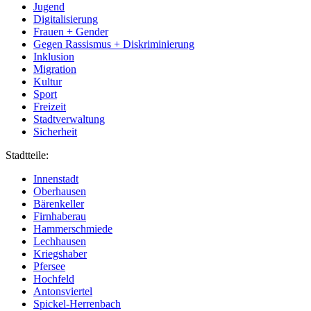
Jugend
Digitalisierung
Frauen + Gender
Gegen Rassismus + Diskriminierung
Inklusion
Migration
Kultur
Sport
Freizeit
Stadtverwaltung
Sicherheit
Stadtteile:
Innenstadt
Oberhausen
Bärenkeller
Firnhaberau
Hammerschmiede
Lechhausen
Kriegshaber
Pfersee
Hochfeld
Antonsviertel
Spickel-Herrenbach