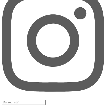
Search
...