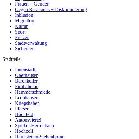
Frauen + Gender
Gegen Rassismus + Diskriminierung
Inklusion
Migration
Kultur
Sport
Freizeit
Stadtverwaltung
Sicherheit
Stadtteile:
Innenstadt
Oberhausen
Bärenkeller
Firnhaberau
Hammerschmiede
Lechhausen
Kriegshaber
Pfersee
Hochfeld
Antonsviertel
Spickel-Herrenbach
Hochzoll
Haunstetten-Siebenbrunn