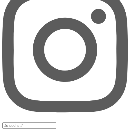
Search
...