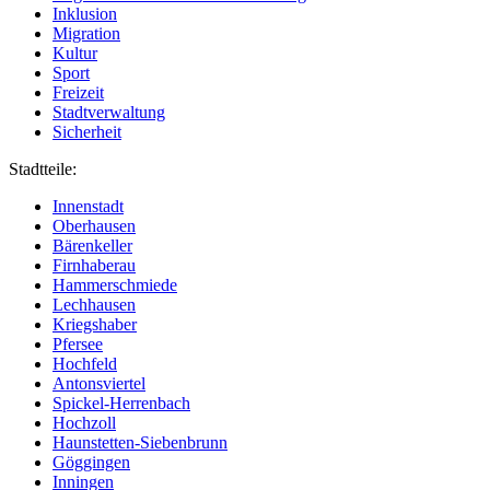
Inklusion
Migration
Kultur
Sport
Freizeit
Stadtverwaltung
Sicherheit
Stadtteile:
Innenstadt
Oberhausen
Bärenkeller
Firnhaberau
Hammerschmiede
Lechhausen
Kriegshaber
Pfersee
Hochfeld
Antonsviertel
Spickel-Herrenbach
Hochzoll
Haunstetten-Siebenbrunn
Göggingen
Inningen