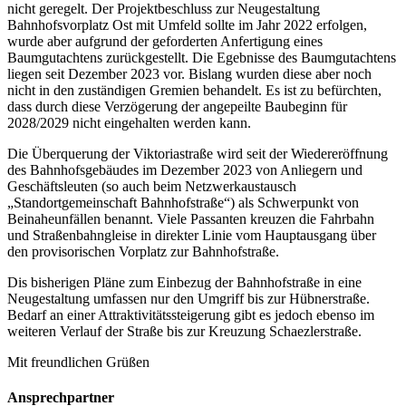
nicht geregelt. Der Projektbeschluss zur Neugestaltung
Bahnhofsvorplatz Ost mit Umfeld sollte im Jahr 2022 erfolgen,
wurde aber aufgrund der geforderten Anfertigung eines
Baumgutachtens zurückgestellt. Die Egebnisse des Baumgutachtens
liegen seit Dezember 2023 vor. Bislang wurden diese aber noch
nicht in den zuständigen Gremien behandelt. Es ist zu befürchten,
dass durch diese Verzögerung der angepeilte Baubeginn für
2028/2029 nicht eingehalten werden kann.
Die Überquerung der Viktoriastraße wird seit der Wiedereröffnung
des Bahnhofsgebäudes im Dezember 2023 von Anliegern und
Geschäftsleuten (so auch beim Netzwerkaustausch
„Standortgemeinschaft Bahnhofstraße“) als Schwerpunkt von
Beinaheunfällen benannt. Viele Passanten kreuzen die Fahrbahn
und Straßenbahngleise in direkter Linie vom Hauptausgang über
den provisorischen Vorplatz zur Bahnhofstraße.
Dis bisherigen Pläne zum Einbezug der Bahnhofstraße in eine
Neugestaltung umfassen nur den Umgriff bis zur Hübnerstraße.
Bedarf an einer Attraktivitätssteigerung gibt es jedoch ebenso im
weiteren Verlauf der Straße bis zur Kreuzung Schaezlerstraße.
Mit freundlichen Grüßen
Ansprechpartner