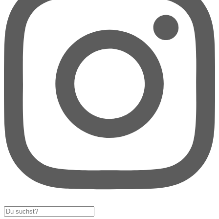
Search
...