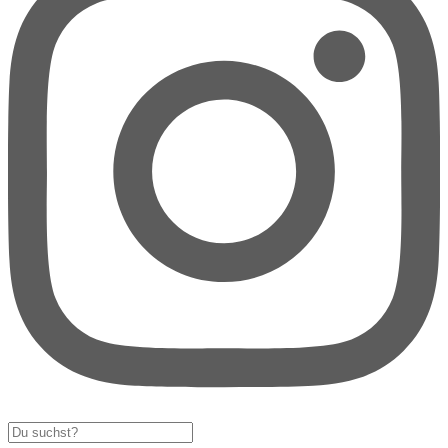
Search
...