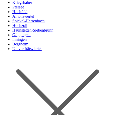
Kriegshaber
Pfersee
Hochfeld
Antonsviertel
Spickel-Herrenbach
Hochzoll
Haunstetten-Siebenbrunn
Göggingen
Inningen
Bergheim
Universitätsviertel