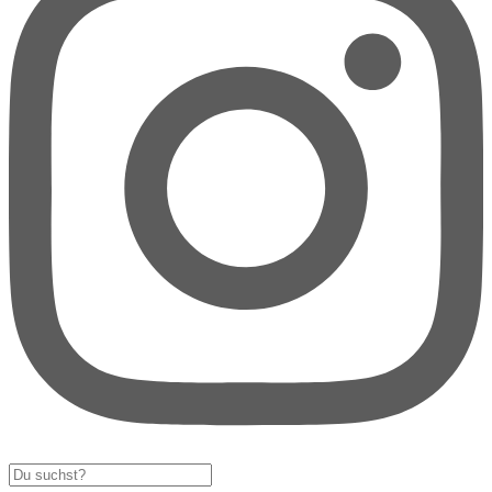
Search
...