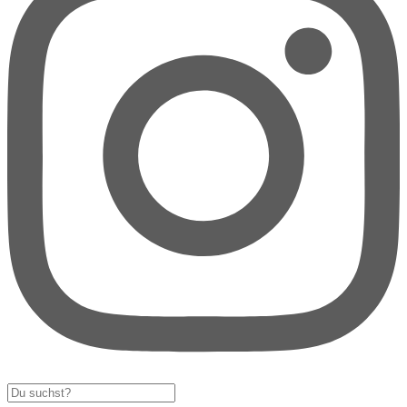
Search
...