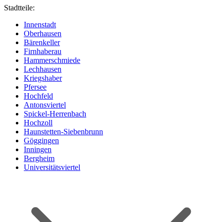
Stadtteile:
Innenstadt
Oberhausen
Bärenkeller
Firnhaberau
Hammerschmiede
Lechhausen
Kriegshaber
Pfersee
Hochfeld
Antonsviertel
Spickel-Herrenbach
Hochzoll
Haunstetten-Siebenbrunn
Göggingen
Inningen
Bergheim
Universitätsviertel