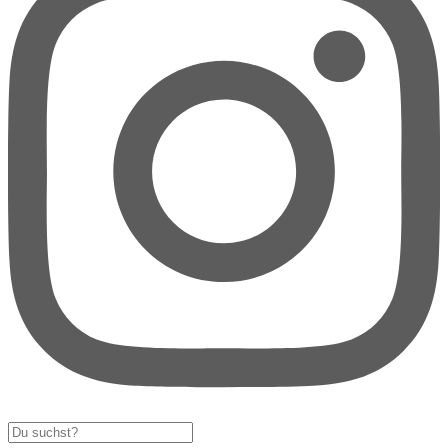
Search
...