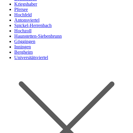
Kriegshaber
Pfersee
Hochfeld
Antonsviertel
Spickel-Herrenbach
Hochzoll
Haunstetten-Siebenbrunn
Göggingen
Inningen
Bergheim
Universitätsviertel