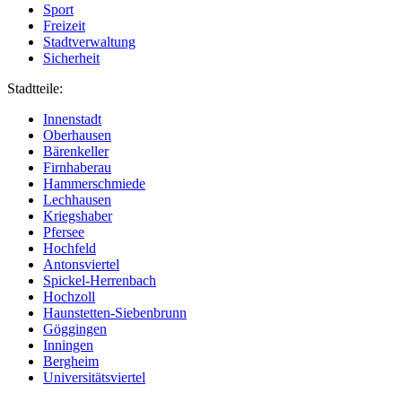
Sport
Freizeit
Stadtverwaltung
Sicherheit
Stadtteile:
Innenstadt
Oberhausen
Bärenkeller
Firnhaberau
Hammerschmiede
Lechhausen
Kriegshaber
Pfersee
Hochfeld
Antonsviertel
Spickel-Herrenbach
Hochzoll
Haunstetten-Siebenbrunn
Göggingen
Inningen
Bergheim
Universitätsviertel