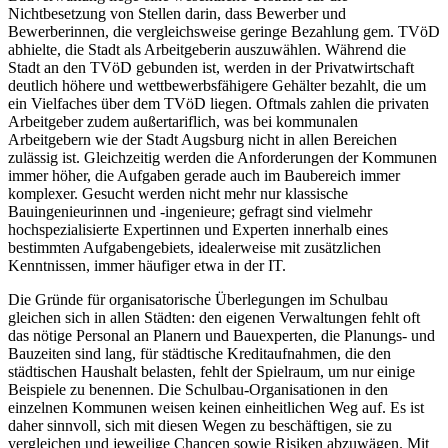
Nichtbesetzung von Stellen darin, dass Bewerber und
Bewerberinnen, die vergleichsweise geringe Bezahlung gem. TVöD
abhielte, die Stadt als Arbeitgeberin auszuwählen. Während die
Stadt an den TVöD gebunden ist, werden in der Privatwirtschaft
deutlich höhere und wettbewerbsfähigere Gehälter bezahlt, die um
ein Vielfaches über dem TVöD liegen. Oftmals zahlen die privaten
Arbeitgeber zudem außertariflich, was bei kommunalen
Arbeitgebern wie der Stadt Augsburg nicht in allen Bereichen
zulässig ist. Gleichzeitig werden die Anforderungen der Kommunen
immer höher, die Aufgaben gerade auch im Baubereich immer
komplexer. Gesucht werden nicht mehr nur klassische
Bauingenieurinnen und -ingenieure; gefragt sind vielmehr
hochspezialisierte Expertinnen und Experten innerhalb eines
bestimmten Aufgabengebiets, idealerweise mit zusätzlichen
Kenntnissen, immer häufiger etwa in der IT.
Die Gründe für organisatorische Überlegungen im Schulbau
gleichen sich in allen Städten: den eigenen Verwaltungen fehlt oft
das nötige Personal an Planern und Bauexperten, die Planungs- und
Bauzeiten sind lang, für städtische Kreditaufnahmen, die den
städtischen Haushalt belasten, fehlt der Spielraum, um nur einige
Beispiele zu benennen. Die Schulbau-Organisationen in den
einzelnen Kommunen weisen keinen einheitlichen Weg auf. Es ist
daher sinnvoll, sich mit diesen Wegen zu beschäftigen, sie zu
vergleichen und jeweilige Chancen sowie Risiken abzuwägen. Mit