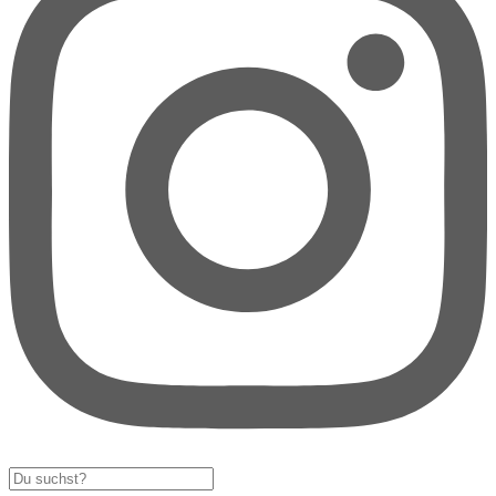
Search
...