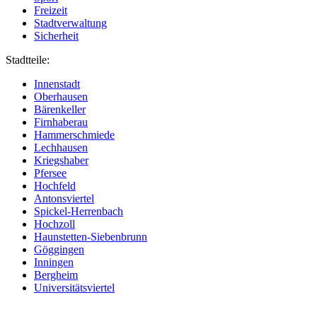
Freizeit
Stadtverwaltung
Sicherheit
Stadtteile:
Innenstadt
Oberhausen
Bärenkeller
Firnhaberau
Hammerschmiede
Lechhausen
Kriegshaber
Pfersee
Hochfeld
Antonsviertel
Spickel-Herrenbach
Hochzoll
Haunstetten-Siebenbrunn
Göggingen
Inningen
Bergheim
Universitätsviertel