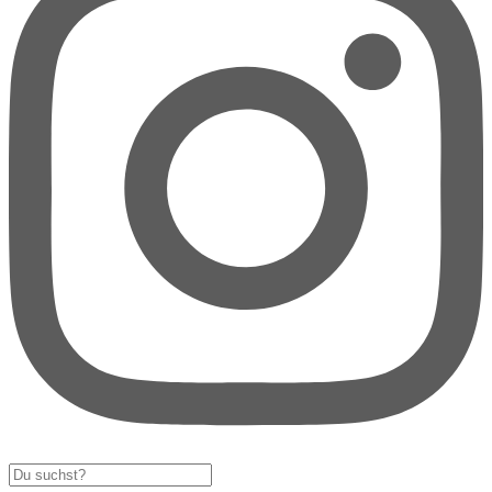
Search
...