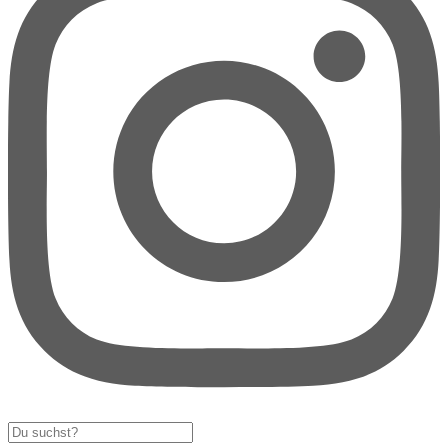
Search
...