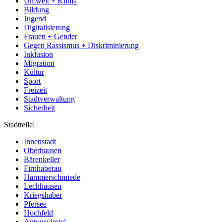
Umwelt + Klima
Bildung
Jugend
Digitalisierung
Frauen + Gender
Gegen Rassismus + Diskriminierung
Inklusion
Migration
Kultur
Sport
Freizeit
Stadtverwaltung
Sicherheit
Stadtteile:
Innenstadt
Oberhausen
Bärenkeller
Firnhaberau
Hammerschmiede
Lechhausen
Kriegshaber
Pfersee
Hochfeld
Antonsviertel