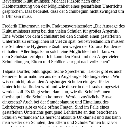
Bayerische Kultusminister, Michael Piazolo nach einer
Kabinettssitzung von der Möglichkeit eines gestaffelten Unterrichts
gesprochen. Das bedeutet, dass der Schulbeginn nicht zwingend um
8 Uhr sein muss.
Frederik Hintermayr, stellv. Fraktionsvorsitzender: „Die Aussage des
Kultusministers sorgt bei den vielen Schulen für großes Ärgernis.
Eine Woche vor dem Schulstart bei den Schulen einen gestaffelten
Unterricht zu ermöglichen ist viel zu spät. Selbstverständlich müssen
die Schulen die Hygienemaßnahmen wegen der Corona-Pandemie
einhalten. Allerdings kann solch eine Möglichkeit nicht kurz vor
dem Schulstart erfolgen. Ich kann den Frust und den Ärger vieler
Schulleitungen, Eltern und Schüler sehr gut nachvollziehen“.
Tatjana Dörfler, bildungspolitische Sprecherin: „Leider gibt es auch
keinerlei Informationen aus dem Augsburger Bildungsreferat. Wir
wissen nicht, ob an den Augsburger Schulen ein gestaffelter
Unterricht stattfinden wird und wie dieser in der Praxis umgesetzt
werden soll. Es fängt schon damit an, wie die Schüler*innen
überhaupt in die Schulen kommen. Werden zusätzliche Busse
eingesetzt? Auch bei der Stundeplanung und Einteilung des
Lehrkörpers gibt es viele offene Fragen. Sind im Falle eines
gestaffelten Unterrichts genügend Lehrkräfte an den betroffenen
Schulen vorhanden? Es herrscht absolute Unklarheit und das kann
man weder den Schulen, den Eltern und Schüler*innen kurz vor