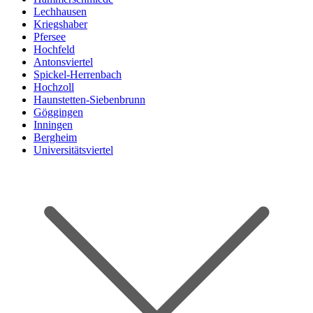
Lechhausen
Kriegshaber
Pfersee
Hochfeld
Antonsviertel
Spickel-Herrenbach
Hochzoll
Haunstetten-Siebenbrunn
Göggingen
Inningen
Bergheim
Universitätsviertel