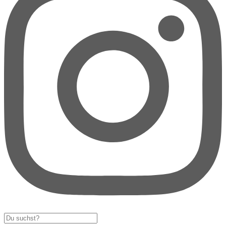
Search
...