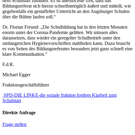
dem Schulstart zumuten. Es ist allerhöchste Zeit, dass das
Bildungsreferat sich hierzu schnellstmöglich äußert und mitteilt, wie
gegebenfalls ein gestaffelter Unterricht an den Augsburger Schulen
über die Bühne laufen soll.“
Dr. Florian Freund: „Die Schulbildung hat in den letzten Monaten
enorm unter der Corona-Pandemie gelitten. Wir müssen alles
daransetzen, dass wieder ein geregelter Schulbetrieb unter den
umfangreichen Hygienevorschriften stattfinden kann. Dazu braucht
es von Seiten des Bildungsreferates besonders jetzt ganz schnell eine
klare Kommunikation.“
F.d.R.
Michael Egger
Fraktionsgeschäftsführer
SPD-DIE LINKE-die soziale fraktion fordern Klarheit zum
Schulstart
Direkte Anfrage
Frage stellen