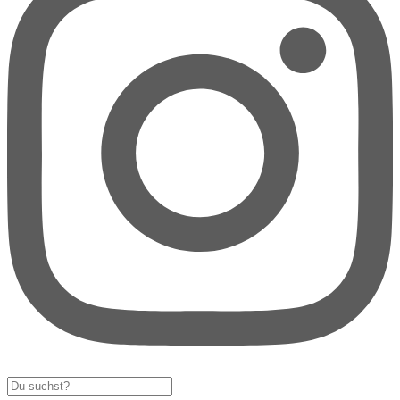
Search
...