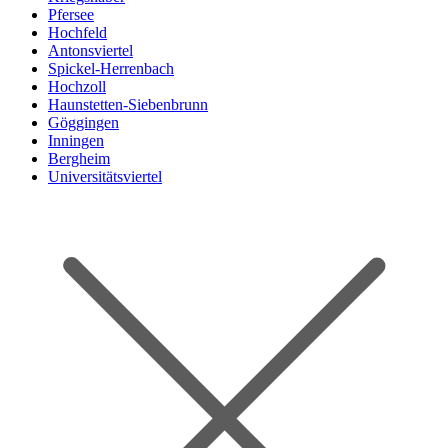
Pfersee
Hochfeld
Antonsviertel
Spickel-Herrenbach
Hochzoll
Haunstetten-Siebenbrunn
Göggingen
Inningen
Bergheim
Universitätsviertel