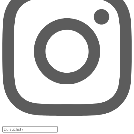
Search
...