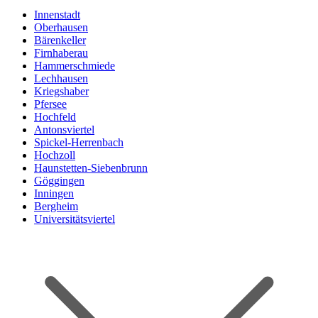
Innenstadt
Oberhausen
Bärenkeller
Firnhaberau
Hammerschmiede
Lechhausen
Kriegshaber
Pfersee
Hochfeld
Antonsviertel
Spickel-Herrenbach
Hochzoll
Haunstetten-Siebenbrunn
Göggingen
Inningen
Bergheim
Universitätsviertel