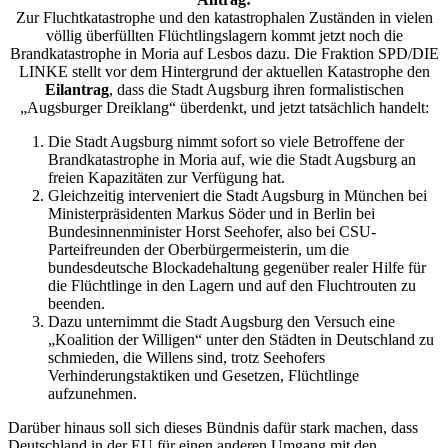
Zur Fluchtkatastrophe und den katastrophalen Zuständen in vielen
völlig überfüllten Flüchtlingslagern kommt jetzt noch die
Brandkatastrophe in Moria auf Lesbos dazu. Die Fraktion SPD/DIE
LINKE stellt vor dem Hintergrund der aktuellen Katastrophe den
Eilantrag
, dass die Stadt Augsburg ihren formalistischen
„Augsburger Dreiklang“ überdenkt, und jetzt tatsächlich handelt:
Die Stadt Augsburg nimmt sofort so viele Betroffene der
Brandkatastrophe in Moria auf, wie die Stadt Augsburg an
freien Kapazitäten zur Verfügung hat.
Gleichzeitig interveniert die Stadt Augsburg in München bei
Ministerpräsidenten Markus Söder und in Berlin bei
Bundesinnenminister Horst Seehofer, also bei CSU-
Parteifreunden der Oberbürgermeisterin, um die
bundesdeutsche Blockadehaltung gegenüber realer Hilfe für
die Flüchtlinge in den Lagern und auf den Fluchtrouten zu
beenden.
Dazu unternimmt die Stadt Augsburg den Versuch eine
„Koalition der Willigen“ unter den Städten in Deutschland zu
schmieden, die Willens sind, trotz Seehofers
Verhinderungstaktiken und Gesetzen, Flüchtlinge
aufzunehmen.
Darüber hinaus soll sich dieses Bündnis dafür stark machen, dass
Deutschland in der EU für einen anderen Umgang mit den