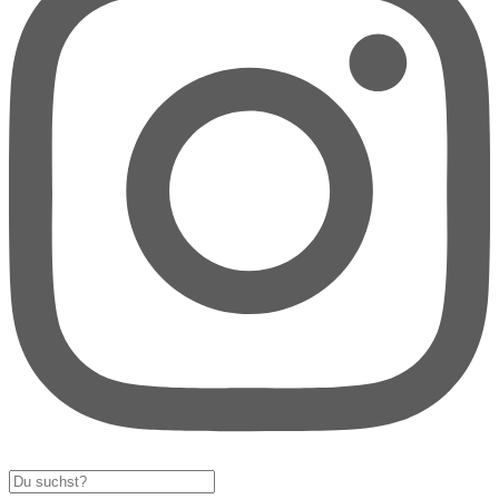
Search
...