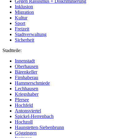
Gegen Rassismus + Diskriminierung
Inklusion
Migration
Kultur
Sport
Freizeit
Stadtverwaltung
Sicherheit
Stadtteile:
Innenstadt
Oberhausen
Bärenkeller
Firnhaberau
Hammerschmiede
Lechhausen
Kriegshaber
Pfersee
Hochfeld
Antonsviertel
Spickel-Herrenbach
Hochzoll
Haunstetten-Siebenbrunn
Göggingen