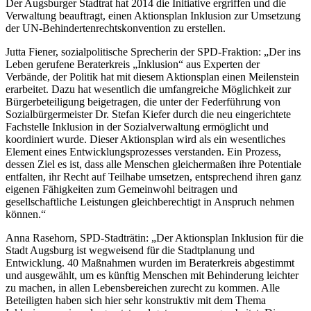
Der Augsburger Stadtrat hat 2014 die Initiative ergriffen und die
Verwaltung beauftragt, einen Aktionsplan Inklusion zur Umsetzung
der UN-Behindertenrechtskonvention zu erstellen.
Jutta Fiener, sozialpolitische Sprecherin der SPD-Fraktion: „Der ins
Leben gerufene Beraterkreis „Inklusion“ aus Experten der
Verbände, der Politik hat mit diesem Aktionsplan einen Meilenstein
erarbeitet. Dazu hat wesentlich die umfangreiche Möglichkeit zur
Bürgerbeteiligung beigetragen, die unter der Federführung von
Sozialbürgermeister Dr. Stefan Kiefer durch die neu eingerichtete
Fachstelle Inklusion in der Sozialverwaltung ermöglicht und
koordiniert wurde. Dieser Aktionsplan wird als ein wesentliches
Element eines Entwicklungsprozesses verstanden. Ein Prozess,
dessen Ziel es ist, dass alle Menschen gleichermaßen ihre Potentiale
entfalten, ihr Recht auf Teilhabe umsetzen, entsprechend ihren ganz
eigenen Fähigkeiten zum Gemeinwohl beitragen und
gesellschaftliche Leistungen gleichberechtigt in Anspruch nehmen
können.“
Anna Rasehorn, SPD-Stadträtin: „Der Aktionsplan Inklusion für die
Stadt Augsburg ist wegweisend für die Stadtplanung und
Entwicklung. 40 Maßnahmen wurden im Beraterkreis abgestimmt
und ausgewählt, um es künftig Menschen mit Behinderung leichter
zu machen, in allen Lebensbereichen zurecht zu kommen. Alle
Beteiligten haben sich hier sehr konstruktiv mit dem Thema