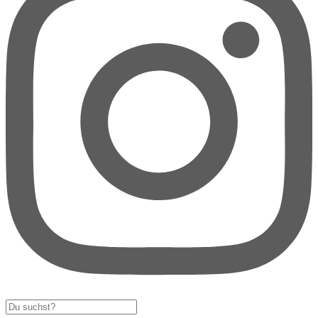
Search
...