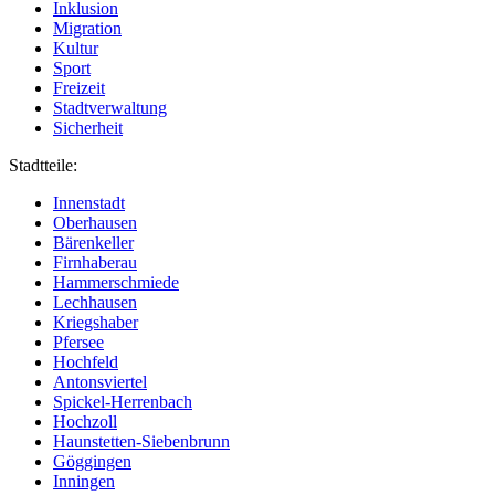
Inklusion
Migration
Kultur
Sport
Freizeit
Stadtverwaltung
Sicherheit
Stadtteile:
Innenstadt
Oberhausen
Bärenkeller
Firnhaberau
Hammerschmiede
Lechhausen
Kriegshaber
Pfersee
Hochfeld
Antonsviertel
Spickel-Herrenbach
Hochzoll
Haunstetten-Siebenbrunn
Göggingen
Inningen