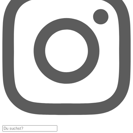
Search
...