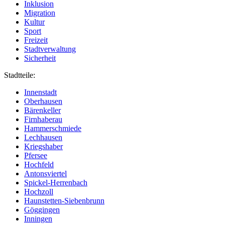
Inklusion
Migration
Kultur
Sport
Freizeit
Stadtverwaltung
Sicherheit
Stadtteile:
Innenstadt
Oberhausen
Bärenkeller
Firnhaberau
Hammerschmiede
Lechhausen
Kriegshaber
Pfersee
Hochfeld
Antonsviertel
Spickel-Herrenbach
Hochzoll
Haunstetten-Siebenbrunn
Göggingen
Inningen