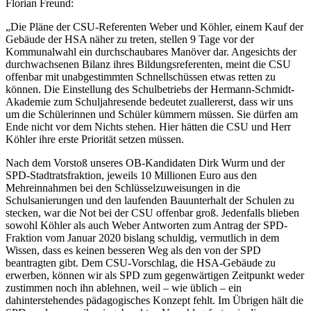
Florian Freund:
„Die Pläne der CSU-Referenten Weber und Köhler, einem Kauf der
Gebäude der HSA näher zu treten, stellen 9 Tage vor der
Kommunalwahl ein durchschaubares Manöver dar. Angesichts der
durchwachsenen Bilanz ihres Bildungsreferenten, meint die CSU
offenbar mit unabgestimmten Schnellschüssen etwas retten zu
können. Die Einstellung des Schulbetriebs der Hermann-Schmidt-
Akademie zum Schuljahresende bedeutet zuallererst, dass wir uns
um die Schülerinnen und Schüler kümmern müssen. Sie dürfen am
Ende nicht vor dem Nichts stehen. Hier hätten die CSU und Herr
Köhler ihre erste Priorität setzen müssen.
Nach dem Vorstoß unseres OB-Kandidaten Dirk Wurm und der
SPD-Stadtratsfraktion, jeweils 10 Millionen Euro aus den
Mehreinnahmen bei den Schlüsselzuweisungen in die
Schulsanierungen und den laufenden Bauunterhalt der Schulen zu
stecken, war die Not bei der CSU offenbar groß. Jedenfalls blieben
sowohl Köhler als auch Weber Antworten zum Antrag der SPD-
Fraktion vom Januar 2020 bislang schuldig, vermutlich in dem
Wissen, dass es keinen besseren Weg als den von der SPD
beantragten gibt. Dem CSU-Vorschlag, die HSA-Gebäude zu
erwerben, können wir als SPD zum gegenwärtigen Zeitpunkt weder
zustimmen noch ihn ablehnen, weil – wie üblich – ein
dahinterstehendes pädagogisches Konzept fehlt. Im Übrigen hält die