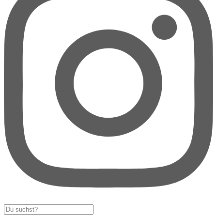
Search
...