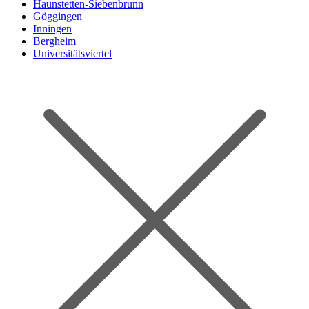
Haunstetten-Siebenbrunn
Göggingen
Inningen
Bergheim
Universitätsviertel