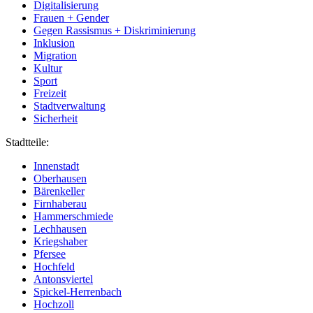
Digitalisierung
Frauen + Gender
Gegen Rassismus + Diskriminierung
Inklusion
Migration
Kultur
Sport
Freizeit
Stadtverwaltung
Sicherheit
Stadtteile:
Innenstadt
Oberhausen
Bärenkeller
Firnhaberau
Hammerschmiede
Lechhausen
Kriegshaber
Pfersee
Hochfeld
Antonsviertel
Spickel-Herrenbach
Hochzoll