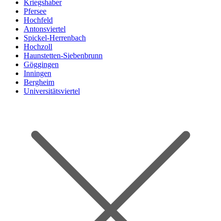
Kriegshaber
Pfersee
Hochfeld
Antonsviertel
Spickel-Herrenbach
Hochzoll
Haunstetten-Siebenbrunn
Göggingen
Inningen
Bergheim
Universitätsviertel