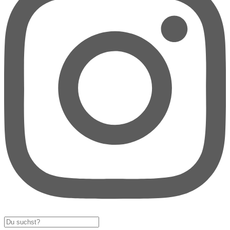
Search
...