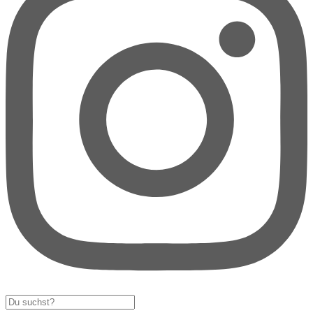
Search
...