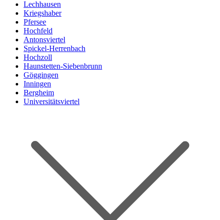
Lechhausen
Kriegshaber
Pfersee
Hochfeld
Antonsviertel
Spickel-Herrenbach
Hochzoll
Haunstetten-Siebenbrunn
Göggingen
Inningen
Bergheim
Universitätsviertel