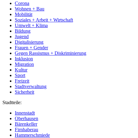
Corona
Wohnen + Bau
Mobilität
Soziales + Arbeit + Wirtschaft
Umwelt + Klima
Bildung
Jugend
Digitalisierung
Frauen + Gender
Gegen Rassismus + Diskriminierung
Inklusion
Migration
Kultur
Sport
Freizeit
Stadtverwaltung
Sicherheit
Stadtteile:
Innenstadt
Oberhausen
Bärenkeller
Firnhaberau
Hammerschmiede