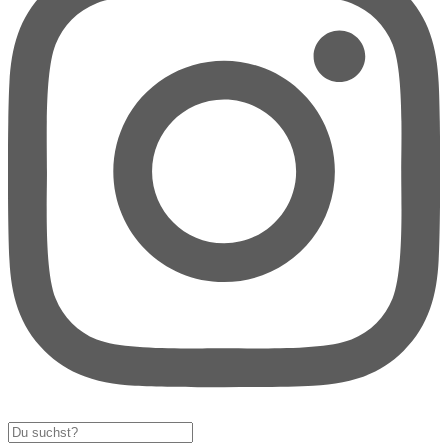
Search
...