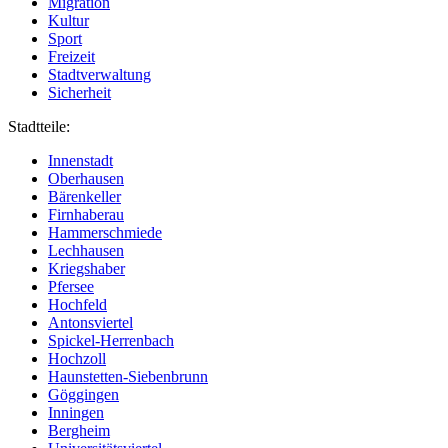
Migration
Kultur
Sport
Freizeit
Stadtverwaltung
Sicherheit
Stadtteile:
Innenstadt
Oberhausen
Bärenkeller
Firnhaberau
Hammerschmiede
Lechhausen
Kriegshaber
Pfersee
Hochfeld
Antonsviertel
Spickel-Herrenbach
Hochzoll
Haunstetten-Siebenbrunn
Göggingen
Inningen
Bergheim