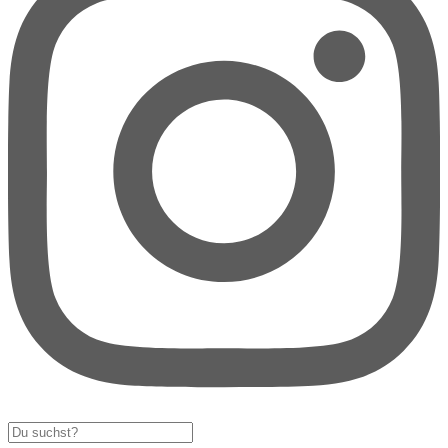
Search
...