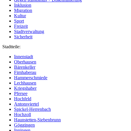
Inklusion
Migration
Kultur
Sport
Freizeit
Stadtverwaltung
Sicherheit
Stadtteile:
Innenstadt
Oberhausen
Bärenkeller
Firnhaberau
Hammerschmiede
Lechhausen
Kriegshaber
Pfersee
Hochfeld
Antonsviertel
Spickel-Herrenbach
Hochzoll
Haunstetten-Siebenbrunn
Göggingen
Inningen