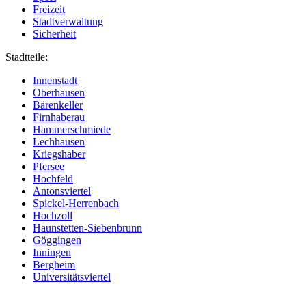
Freizeit
Stadtverwaltung
Sicherheit
Stadtteile:
Innenstadt
Oberhausen
Bärenkeller
Firnhaberau
Hammerschmiede
Lechhausen
Kriegshaber
Pfersee
Hochfeld
Antonsviertel
Spickel-Herrenbach
Hochzoll
Haunstetten-Siebenbrunn
Göggingen
Inningen
Bergheim
Universitätsviertel