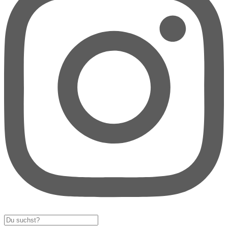
Search
...