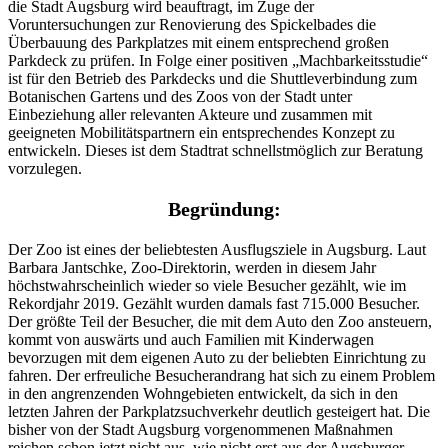
die Stadt Augsburg wird beauftragt, im Zuge der
Voruntersuchungen zur Renovierung des Spickelbades die
Überbauung des Parkplatzes mit einem entsprechend großen
Parkdeck zu prüfen. In Folge einer positiven „Machbarkeitsstudie“
ist für den Betrieb des Parkdecks und die Shuttleverbindung zum
Botanischen Gartens und des Zoos von der Stadt unter
Einbeziehung aller relevanten Akteure und zusammen mit
geeigneten Mobilitätspartnern ein entsprechendes Konzept zu
entwickeln. Dieses ist dem Stadtrat schnellstmöglich zur Beratung
vorzulegen.
Begründung:
Der Zoo ist eines der beliebtesten Ausflugsziele in Augsburg. Laut
Barbara Jantschke, Zoo-Direktorin, werden in diesem Jahr
höchstwahrscheinlich wieder so viele Besucher gezählt, wie im
Rekordjahr 2019. Gezählt wurden damals fast 715.000 Besucher.
Der größte Teil der Besucher, die mit dem Auto den Zoo ansteuern,
kommt von auswärts und auch Familien mit Kinderwagen
bevorzugen mit dem eigenen Auto zu der beliebten Einrichtung zu
fahren. Der erfreuliche Besucherandrang hat sich zu einem Problem
in den angrenzenden Wohngebieten entwickelt, da sich in den
letzten Jahren der Parkplatzsuchverkehr deutlich gesteigert hat. Die
bisher von der Stadt Augsburg vorgenommenen Maßnahmen
reichen schon jetzt nicht aus, wie nicht erst aus der Augsburger