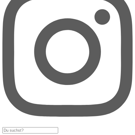
Search
...