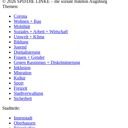
© 2026 SPD/DIE LINKE – die soziale fraktion Augsburg
Themen:
Corona
Wohnen + Bau
Mobilität
Soziales + Arbeit + Wirtschaft
Umwelt + Klima
Bildung
Jugend
Digitalisierung
Frauen + Gender
Gegen Rassismus + Diskriminierung
Inklusion
Migration
Kultur
Sport
Freizeit
Stadtverwaltung
Sicherheit
Stadtteile:
Innenstadt
Oberhausen