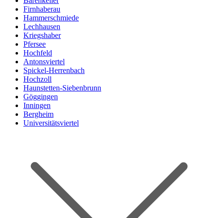
Bärenkeller
Firnhaberau
Hammerschmiede
Lechhausen
Kriegshaber
Pfersee
Hochfeld
Antonsviertel
Spickel-Herrenbach
Hochzoll
Haunstetten-Siebenbrunn
Göggingen
Inningen
Bergheim
Universitätsviertel