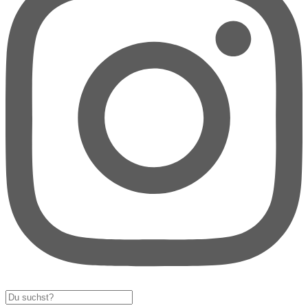
Search
...