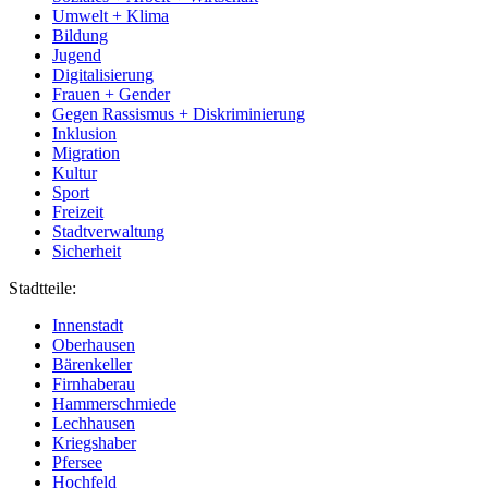
Umwelt + Klima
Bildung
Jugend
Digitalisierung
Frauen + Gender
Gegen Rassismus + Diskriminierung
Inklusion
Migration
Kultur
Sport
Freizeit
Stadtverwaltung
Sicherheit
Stadtteile:
Innenstadt
Oberhausen
Bärenkeller
Firnhaberau
Hammerschmiede
Lechhausen
Kriegshaber
Pfersee
Hochfeld