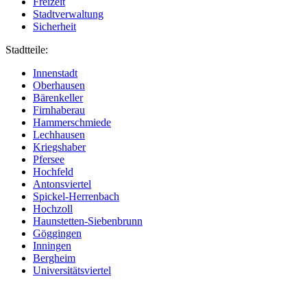
Freizeit
Stadtverwaltung
Sicherheit
Stadtteile:
Innenstadt
Oberhausen
Bärenkeller
Firnhaberau
Hammerschmiede
Lechhausen
Kriegshaber
Pfersee
Hochfeld
Antonsviertel
Spickel-Herrenbach
Hochzoll
Haunstetten-Siebenbrunn
Göggingen
Inningen
Bergheim
Universitätsviertel