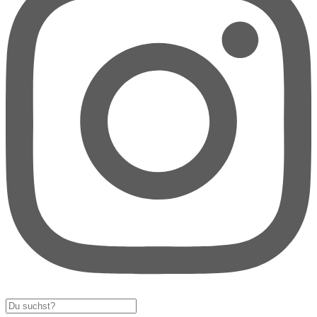
Search
...