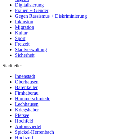
Digitalisierung
Frauen + Gender
Gegen Rassismus + Diskriminierung
Inklusion
Migration
Kultur
Sport
Freizeit
Stadtverwaltung
Sicherheit
Stadtteile:
Innenstadt
Oberhausen
Bärenkeller
Firnhaberau
Hammerschmiede
Lechhausen
Kriegshaber
Pfersee
Hochfeld
Antonsviertel
Spickel-Herrenbach
Hochzoll