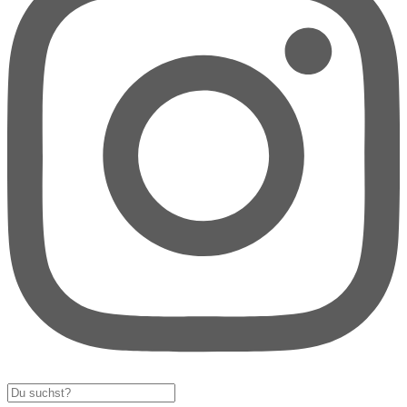
Search
...