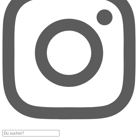
Search
...