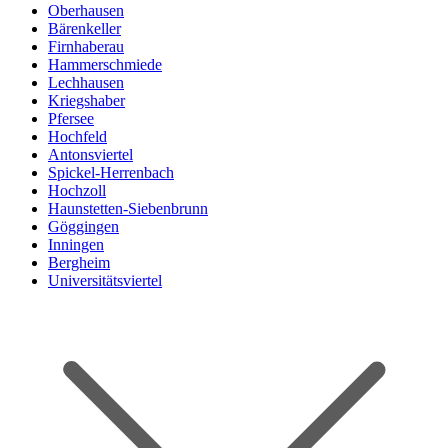
Oberhausen
Bärenkeller
Firnhaberau
Hammerschmiede
Lechhausen
Kriegshaber
Pfersee
Hochfeld
Antonsviertel
Spickel-Herrenbach
Hochzoll
Haunstetten-Siebenbrunn
Göggingen
Inningen
Bergheim
Universitätsviertel