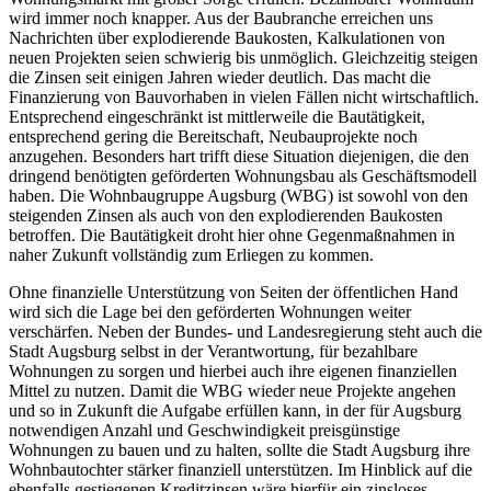
wird immer noch knapper. Aus der Baubranche erreichen uns
Nachrichten über explodierende Baukosten, Kalkulationen von
neuen Projekten seien schwierig bis unmöglich. Gleichzeitig steigen
die Zinsen seit einigen Jahren wieder deutlich. Das macht die
Finanzierung von Bauvorhaben in vielen Fällen nicht wirtschaftlich.
Entsprechend eingeschränkt ist mittlerweile die Bautätigkeit,
entsprechend gering die Bereitschaft, Neubauprojekte noch
anzugehen. Besonders hart trifft diese Situation diejenigen, die den
dringend benötigten geförderten Wohnungsbau als Geschäftsmodell
haben. Die Wohnbaugruppe Augsburg (WBG) ist sowohl von den
steigenden Zinsen als auch von den explodierenden Baukosten
betroffen. Die Bautätigkeit droht hier ohne Gegenmaßnahmen in
naher Zukunft vollständig zum Erliegen zu kommen.
Ohne finanzielle Unterstützung von Seiten der öffentlichen Hand
wird sich die Lage bei den geförderten Wohnungen weiter
verschärfen. Neben der Bundes- und Landesregierung steht auch die
Stadt Augsburg selbst in der Verantwortung, für bezahlbare
Wohnungen zu sorgen und hierbei auch ihre eigenen finanziellen
Mittel zu nutzen. Damit die WBG wieder neue Projekte angehen
und so in Zukunft die Aufgabe erfüllen kann, in der für Augsburg
notwendigen Anzahl und Geschwindigkeit preisgünstige
Wohnungen zu bauen und zu halten, sollte die Stadt Augsburg ihre
Wohnbautochter stärker finanziell unterstützen. Im Hinblick auf die
ebenfalls gestiegenen Kreditzinsen wäre hierfür ein zinsloses