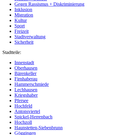
Gegen Rassismus + Diskriminierung
Inklusion
Migration
Kultur
Sport
Freizeit
Stadtverwaltung
Sicherheit
Stadtteile:
Innenstadt
Oberhausen
Bärenkeller
Firnhaberau
Hammerschmiede
Lechhausen
Kriegshaber
Pfersee
Hochfeld
Antonsviertel
Spickel-Herrenbach
Hochzoll
Haunstetten-Siebenbrunn
Göggingen