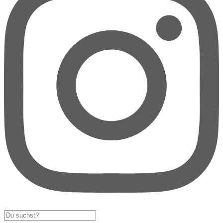
Search
...